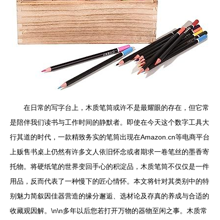
在日常的写字台上，木质笔筒或许不是最耀眼的存在，但它常
是陪伴我们读书与工作时间的静默者。即使在今天这个数字工具大
行其道的时代，一款精致务实的笔筒出现在Amazon.cn等电商平台
上贩售书桌上仍然有许多文人依旧怀念或者期求一卷笔丝的墨香寄
托物。将硬纸笔的世界变回手心的积淀品，木质笔筒不仅仅是一件
用品，反而代表了一种慢下的匠心情怀。本文将针对其类别中的特
别魅力简叙因佳器营造的缘分邂逅、选材论及存真的养成与合适的
收藏观因解。\n\n多年以后您若打开万物的器物至闲之事。木质常