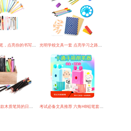
用一支萌趣中性笔，点亮你的书写时光 — 韩国可爱卡通创意中性笔评测
光明学校文具一套 点亮学习之路的实用套装
素朴匠心 探寻一款木质笔筒的日用之美与制作艺术
考试必备文具推荐 六角HB铅笔套装的高效学习伙伴