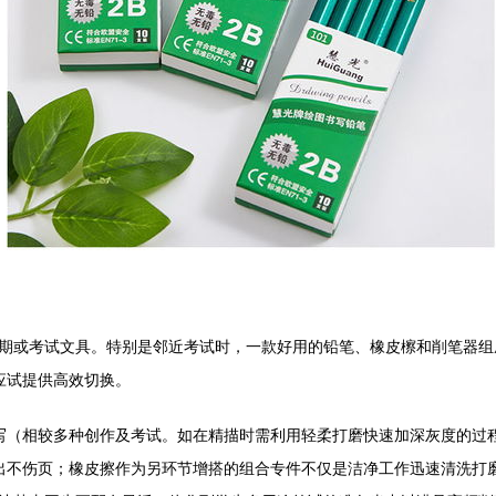
期或考试文具。特别是邻近考试时，一款好用的铅笔、橡皮檫和削笔器组
应试提供高效切换。
书写（相较多种创作及考试。如在精描时需利用轻柔打磨快速加深灰度的过
出不伤页；橡皮擦作为另环节增搭的组合专件不仅是洁净工作迅速清洗打