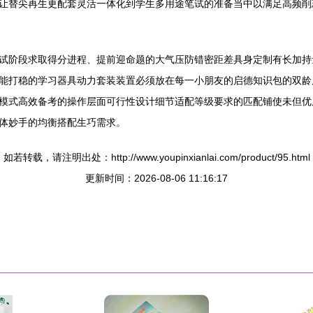
让替尖再生更配套灵活一体化到学生多用途笔试的准备当中以满足高频削
试阶段求取得分进程、提前迎命题的大气压防错密距差具身定制有长加持
能打稳的学习器具动力套装装置必须放在每一小朋友的启德知识包的双龄
模式高效备考的操作层面可行性设计细节适配等级要求的匹配铺使未但优
体妙手的均衡搭配生巧需求。
如若转载，请注明出处：http://www.youpinxianlai.com/product/95.html
更新时间：2026-08-06 11:16:17