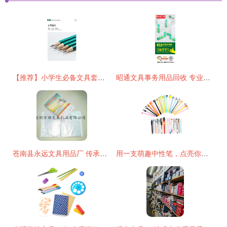
【推荐】小学生必备文具套装 考试专用2B/HB铅笔与橡皮擦削笔器组合实评
昭通文具事务用品回收 专业服务助力资源循环与环保办公
苍南县永远文具用品厂 传承匠心，书写永恒品质
用一支萌趣中性笔，点亮你的书写时光 — 韩国可爱卡通创意中性笔评测